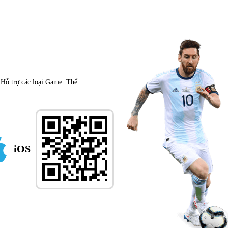
 Hỗ trợ các loại Game: Thể
iOS